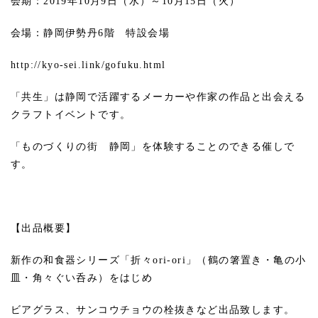
会期：2019年10月9日（水）～10月15日（火）
会場：静岡伊勢丹6階 特設会場
http://kyo-sei.link/gofuku.html
「共生」は静岡で活躍するメーカーや作家の作品と出会える
クラフトイベントです。
「ものづくりの街 静岡」を体験することのできる催しで
す。
【出品概要】
新作の和食器シリーズ「折々ori-ori」（鶴の箸置き・亀の小
皿・角々ぐい呑み）をはじめ
ビアグラス、サンコウチョウの栓抜きなど出品致します。